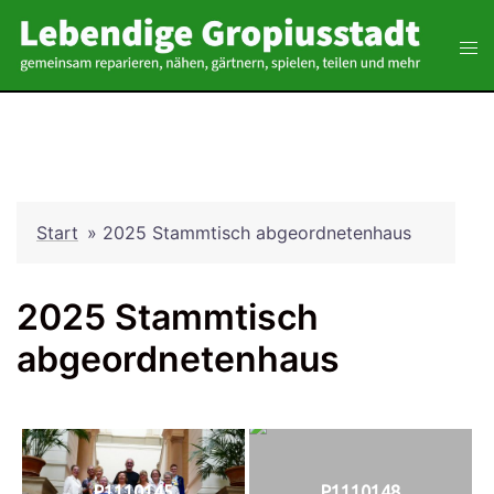
Zum
Inhalt
Tog
springen
men
Start
»
2025 Stammtisch abgeordnetenhaus
2025 Stammtisch
abgeordnetenhaus
P1110145
P1110148