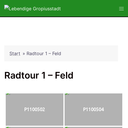
Zum
Tog
Inhalt
men
springen
Start
»
Radtour 1 – Feld
Radtour 1 – Feld
P1100502
P1100504