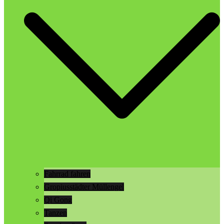
Fahrrad fahren
Gropiusstädter Müllengel
Qi Gong
Tanzen