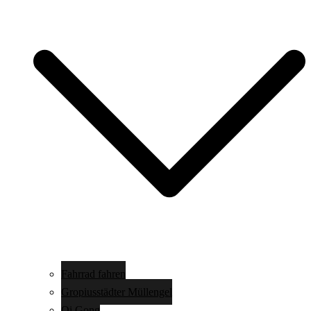
Fahrrad fahren
Gropiusstädter Müllengel
Qi Gong