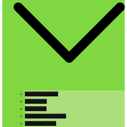
Bingo-Nachmittag
Spieleabend
Skat spielen
Interkulturelles Basteln
Malen kann jeder